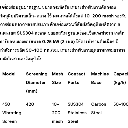
เครื่องร่อนรุ่นมาตรฐาน ขนาดกระทัดรัด เหมาะสำหรับงานคัดกรอง
วัตถุดิบปริมาณเล็ก–กลาง ใช้
ตะแกรงได้ตั้งแต่ 10–200 mesh
รองรับ
การร่อนหลากหลายประเภท ตัวเครื่องส่วนที่สัมผัสวัตถุดิบผลิตจาก
ส
แตนเลส SUS304
สะอาด ปลอดสนิม ฐานเครื่องแข็งแรงทำจาก
เหล็ก
คาร์บอน
มอเตอร์ขนาด
0.25 kW (3 เฟส)
ให้การทำงานต่อเนื่อง มี
กำลังการผลิต
50–100 กก./ชม.
เหมาะสำหรับงานอุตสาหกรรมอาหาร
เคมีภัณฑ์ และวัสดุทั่วไป
Model
Screening
Mesh
Contact
Machine
Capaci
Diameter
Size
Parts
Base
(kg/h)
(mm)
450
420
10–
SUS304
Carbon
50–10
Vibrating
200
Stainless
Steel
Screen
mesh
Steel