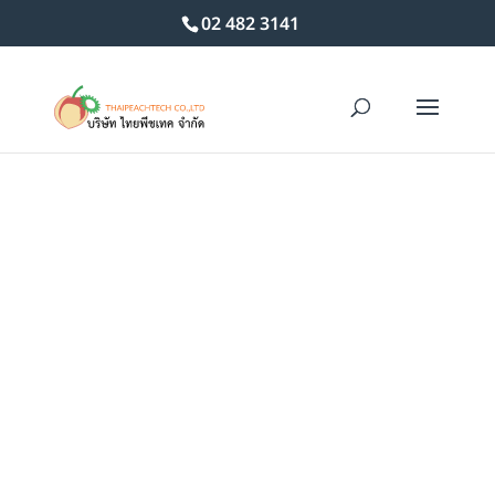
02 482 3141
Home
/
วาล์วเหล็กหล่อ
/ บัตเตอร์ฟลายวาล์ว เหล็กหล่อ PN10 / PN16