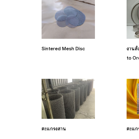
Sintered Mesh Disc
งานสั
to Or
ตะแกรงสาน
ตะแกร