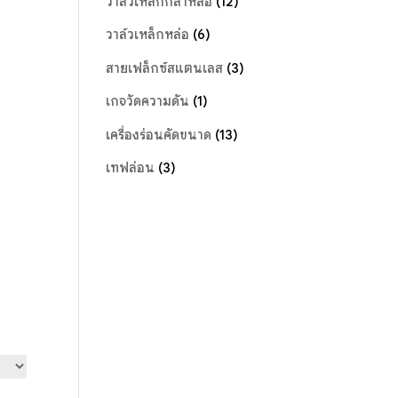
วาล์วเหล็กกล้าหล่อ
(12)
วาล์วเหล็กหล่อ
(6)
สายเฟล็กซ์สแตนเลส
(3)
เกจวัดความดัน
(1)
เครื่องร่อนคัดขนาด
(13)
เทฟล่อน
(3)