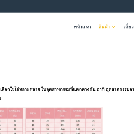
หน้าแรก
สินค้า
เกี่ย
กใช้ได้หลายหลาย ในอุตสาหกรรมที่แตกต่างกัน อาทิ อุตสาหกรรมอ
ย