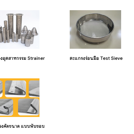
องอุตสาหกรรม Strainer
ตะแกรงร่อนมือ Test Sieve
รงคัดขนาด แบบพับขอบ