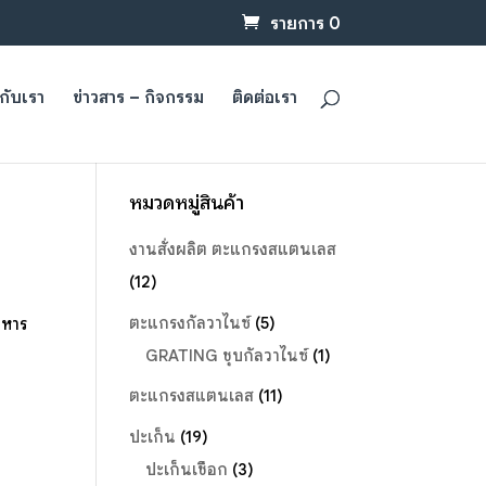
รายการ 0
วกับเรา
ข่าวสาร – กิจกรรม
ติดต่อเรา
หมวดหมู่สินค้า
งานสั่งผลิต ตะแกรงสแตนเลส
(12)
ตะแกรงกัลวาไนซ์
(5)
าหาร
GRATING ชุบกัลวาไนซ์
(1)
ตะแกรงสแตนเลส
(11)
ปะเก็น
(19)
ปะเก็นเชือก
(3)